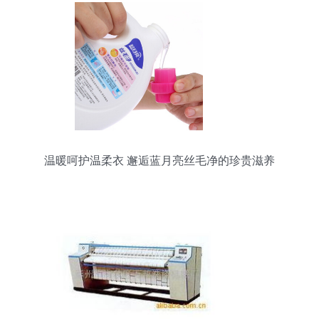
温暖呵护温柔衣 邂逅蓝月亮丝毛净的珍贵滋养