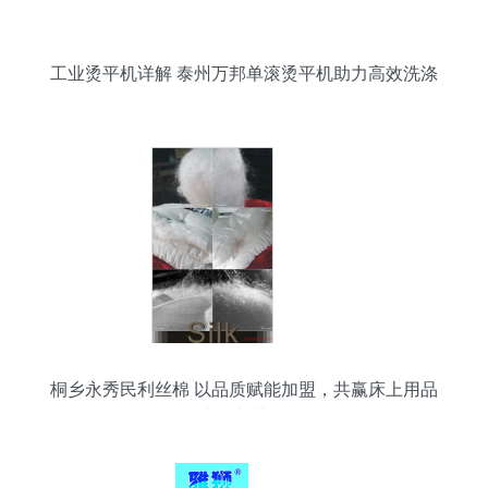
工业烫平机详解 泰州万邦单滚烫平机助力高效洗涤
桐乡永秀民利丝棉 以品质赋能加盟，共赢床上用品
市场新蓝海