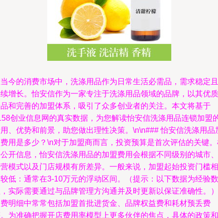
在当今的消费市场中，洗涤用品作为日常生活必需品，需求稳定
持续增长。怡安信作为一家专注于洗涤用品领域的品牌，以其优
产品和完善的加盟体系，吸引了众多创业者的关注。本文将基于
3158创业信息网的真实数据，为您解读怡安信洗涤用品连锁加盟
用、优势和前景，助您做出理性决策。\n\n### 怡安信洗涤用品
盟费用是多少？\n对于加盟商而言，投资预算是首次评估的关键。
据公开信息，怡安信洗涤用品的加盟费用会根据不同级别的城市
经营模式以及门店规模有所差异。一般来说，加盟起始投资门槛
较低：通常在3-10万元的浮动区间。（提示：以下数据为经验
值，实际需要通过与品牌管理方沟通并及时更新以保证准确性。）\
收费明细中常常包括加盟首批进货金、品牌权益费和耗材预丢费
等。为准确把握开店费用率模型上更多伙伴的焦点，具体的政策