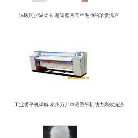
温暖呵护温柔衣 邂逅蓝月亮丝毛净的珍贵滋养
工业烫平机详解 泰州万邦单滚烫平机助力高效洗涤