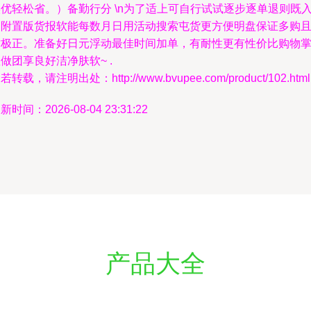
优轻松省。）备勤行分 \n为了适上可自行试试逐步逐单退则既
。附置版货报软能每数月日用活动搜索屯货更方便明盘保证多购
质极正。准备好日元浮动最佳时间加单，有耐性更有性价比购物
做团享良好洁净肤软~ .
若转载，请注明出处：http://www.bvupee.com/product/102.html
新时间：2026-08-04 23:31:22
产品大全