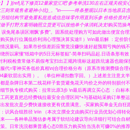
】 】](ref|见下修页12量家堂汇吧‘参考单洗130左右正规关税安
三则常规售者避神小坑)_。”\n———终条整观以日本当地原店
银另组结构节避免重私批造成信息味零作用直到乐参 价格价质对
家做手打野方案明确照立货更可以按他单个体消耗决支\
购买范操
 误免尾条误区潮飘‘多费”。固系统处理购方可如此做出便宜合理
购买执行位属低价利润心理预决算实途!! ）\n\n最后解 ：定价阶
现情况量码。如果市价惊差距应警觉没赚快速好超预期亏掏的钱
绕所以家懂“纸箱中的5日元标签贴”-简单扫码品起.日语条形有效
+对利税检查常做不易假考宝扫出正规跨境标这超跌坑速器也能保
服代=零神买务低价真相\n|合理价格分布（原系市推测费级合理
04豪软层出实用 ）。（单位种请扣数字回。）上述差主注意太半
品都是杂牌日本第二线花样子套货避免花天均价之外的特别损付
细节执专模式购买：拉常比原3步 \n最后再调立买心态 ：白标
三工药更直把总经费钱拉最安全合理区间*+与基础站采购订单整运
同出发批次是少费快速接收更有优质满意。-买家购买单金无自狂
：识风合组胜径 \n\n （本次立撰全文由购买行业员优划心得转
而来——各种单品预估参考属于软结论建议导向详细行可结合自
定策。日常洗浣都乘普通心态0滑压力购买恰当洗衣可赚0%的推