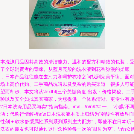
日本洗涤用品因其高效的清洁能力、温和的配方和精致的包装，
到了全球消费者的青睐。从蓝月亮般的洗衣液到花香弥漫的柔顺
剂，日本产品往往能在去污力和呵护衣物之间找到完美平衡。面
市场上高价代购、二手商品坑暗以及复杂的购买渠道，很多人可
望而却步。本文将从\textbf{三个关键角度}出发：价格揭秘、二
经验以及安全如找真实商家，为您提供一个体系清晰、更专业有
\“日本洗涤用品买与卖\”指南指南。\n\n---\n\n### 一、 “小膜”不
洒：代购行情解析\n\n日本洗衣液本质上归结为“弱酸性有效界面
性剂 + 软水舒缓属性系列系列系列主力配方”，即使不在日本玩
洗衣的朋友也可以通过这理念检验每一次的“眼见为空“。\n\n众